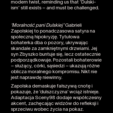
modern twist, reminding us that 'Dulski-
ism' still exists – and must be challenged.
‘Moralność pani Dulskiej'
Gabrieli
Zapolskiej to ponadczasowa satyra na
społeczną hipokryzję. Tytułowa
bohaterka dba o pozory, ukrywając
skandale za zamkniętnymi drzwiami. Jej
syn Zbyszko buntuje się, lecz ostatecznie
podporządkowuje. Pozostali bohaterowie
– służący, córki, sąsiedzi – ukazują różne
oblicza moralnego kompromisu. Nikt nie
jest naprawdę niewinny.
Zapolska demaskuje fałszywą cnotę i
pokazuje, że ’dulszczyzna’ wciąż istnieje.
Adaptacja Sceny98 dodaje współczesny
akcent, zachęcając widzów do refleksji i
sprzeciwu wobec życia na pokaz.